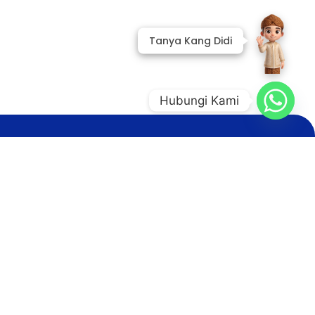
Hubungi Kami
baru seputar
LDIKTI
 kotak masuk
Subscribe