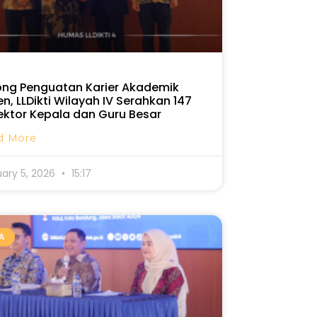
ong Penguatan Karier Akademik
n, LLDikti Wilayah IV Serahkan 147
ektor Kepala dan Guru Besar
d More
uary 5, 2026
15:17
A