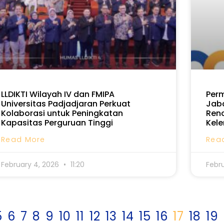
LLDIKTI Wilayah IV dan FMIPA
Per
Universitas Padjadjaran Perkuat
Jab
Kolaborasi untuk Peningkatan
Ren
Kapasitas Perguruan Tinggi
Kel
Read More
Rea
February 4, 2026
11:20
Febr
5
6
7
8
9
10
11
12
13
14
15
16
17
18
19