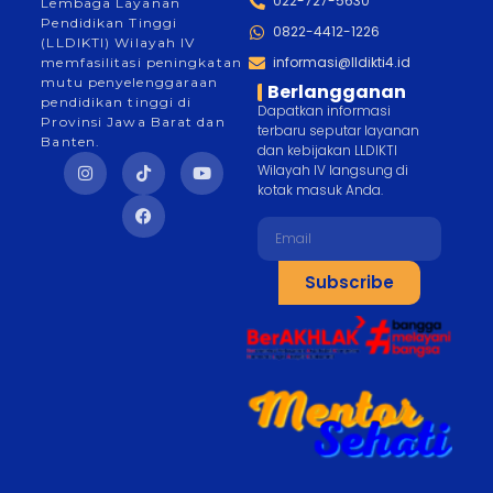
022-727-5630
Lembaga Layanan
Pendidikan Tinggi
0822-4412-1226
(LLDIKTI) Wilayah IV
informasi@lldikti4.id
memfasilitasi peningkatan
mutu penyelenggaraan
Berlangganan
pendidikan tinggi di
Dapatkan informasi
Provinsi Jawa Barat dan
terbaru seputar layanan
Banten.
dan kebijakan LLDIKTI
Wilayah IV langsung di
kotak masuk Anda.
Subscribe