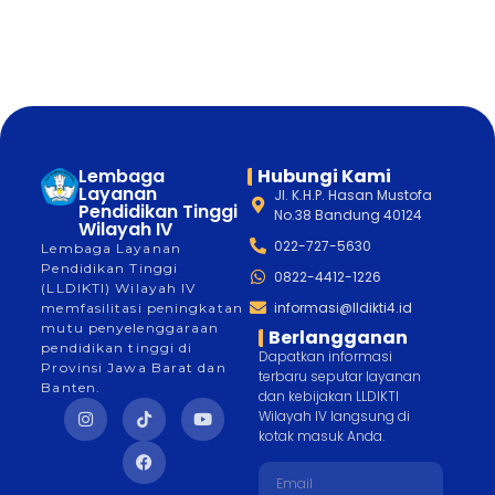
Lembaga
Hubungi Kami
Layanan
Jl. K.H.P. Hasan Mustofa
Pendidikan Tinggi
No.38 Bandung 40124
Wilayah IV
022-727-5630
Lembaga Layanan
Pendidikan Tinggi
0822-4412-1226
(LLDIKTI) Wilayah IV
informasi@lldikti4.id
memfasilitasi peningkatan
mutu penyelenggaraan
Berlangganan
pendidikan tinggi di
Dapatkan informasi
Provinsi Jawa Barat dan
terbaru seputar layanan
Banten.
dan kebijakan LLDIKTI
Wilayah IV langsung di
kotak masuk Anda.