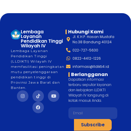
Lembaga
Hubungi Kami
Layanan
Jl. K.H.P. Hasan Mustofa
Pendidikan Tinggi
No.38 Bandung 40124
Wilayah IV
022-727-5630
Lembaga Layanan
Pendidikan Tinggi
0822-4412-1226
(LLDIKTI) Wilayah IV
informasi@lldikti4.id
memfasilitasi peningkatan
mutu penyelenggaraan
Berlangganan
pendidikan tinggi di
Dapatkan informasi
Provinsi Jawa Barat dan
terbaru seputar layanan
Banten.
dan kebijakan LLDIKTI
Wilayah IV langsung di
kotak masuk Anda.
Subscribe