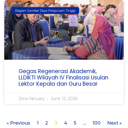
Bagian Sumber Daya Perguruan Tinggi
Gegas Regenerasi Akademik,
LLDIKTI Wilayah IV Finalisasi Usulan
Lektor Kepala dan Guru Besar
Dina Yanuary
June 12, 2026
« Previous
1
2
3
4
5
…
100
Next »