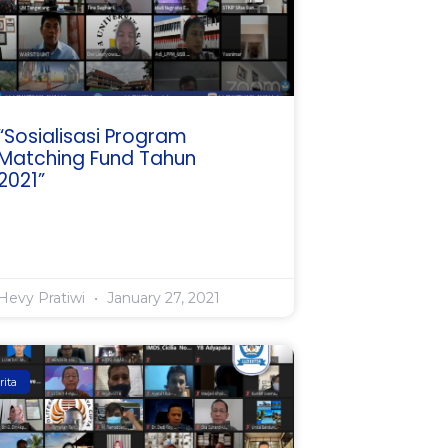
“Sosialisasi Program
Matching Fund Tahun
2021”
Hevy Pratiwi
January 27, 2021
rita