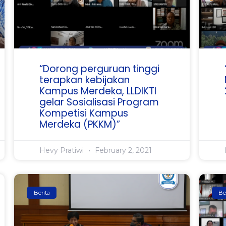
“Dorong perguruan tinggi
terapkan kebijakan
Kampus Merdeka, LLDIKTI
gelar Sosialisasi Program
Kompetisi Kampus
Merdeka (PKKM)”
Hevy Pratiwi
February 2, 2021
Berita
Be