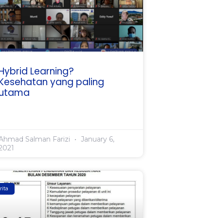
Hybrid Learning?
Kesehatan yang paling
utama
Ahmad Salman Farizi
January 6,
2021
rita