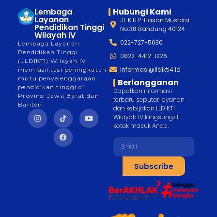
Lembaga
Hubungi Kami
Layanan
Jl. K.H.P. Hasan Mustofa
Pendidikan Tinggi
No.38 Bandung 40124
Wilayah IV
022-727-5630
Lembaga Layanan
Pendidikan Tinggi
0822-4412-1226
(LLDIKTI) Wilayah IV
informasi@lldikti4.id
memfasilitasi peningkatan
mutu penyelenggaraan
Berlangganan
pendidikan tinggi di
Dapatkan informasi
Provinsi Jawa Barat dan
terbaru seputar layanan
Banten.
dan kebijakan LLDIKTI
Wilayah IV langsung di
kotak masuk Anda.
Subscribe