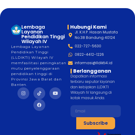
Lembaga
Hubungi Kami
Layanan
Jl. K.H.P. Hasan Mustofa
Pendidikan Tinggi
No.38 Bandung 40124
Wilayah IV
022-727-5630
Lembaga Layanan
Pendidikan Tinggi
0822-4412-1226
(LLDIKTI) Wilayah IV
informasi@lldikti4.id
memfasilitasi peningkatan
mutu penyelenggaraan
Berlangganan
pendidikan tinggi di
Dapatkan informasi
Provinsi Jawa Barat dan
terbaru seputar layanan
Banten.
dan kebijakan LLDIKTI
Wilayah IV langsung di
kotak masuk Anda.
Subscribe