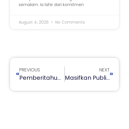
semalam. Ia lahir dari komitmen
August 4, 2026
No Comments
PREVIOUS
NEXT
Pemberitahuan Mekanisme Pengaktifan Sertifikasi Dosen Dan Pelaporan Pelaksanaan Studi Lanjut Dosen
Masifkan Publikasi Ilmiah, LLDIKTI 4 Fasilitasi Workshop Serentak Di 3 Tempat