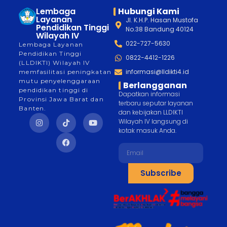
Lembaga
Hubungi Kami
Layanan
Jl. K.H.P. Hasan Mustofa
Pendidikan Tinggi
No.38 Bandung 40124
Wilayah IV
022-727-5630
Lembaga Layanan
Pendidikan Tinggi
0822-4412-1226
(LLDIKTI) Wilayah IV
informasi@lldikti4.id
memfasilitasi peningkatan
mutu penyelenggaraan
Berlangganan
pendidikan tinggi di
Dapatkan informasi
Provinsi Jawa Barat dan
terbaru seputar layanan
Banten.
dan kebijakan LLDIKTI
Wilayah IV langsung di
kotak masuk Anda.
Subscribe