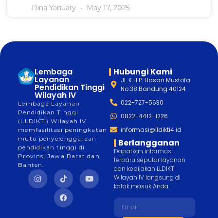
Dina Yanuary
May 17, 2025
Lembaga
Hubungi Kami
Layanan
Jl. K.H.P. Hasan Mustofa
Pendidikan Tinggi
No.38 Bandung 40124
Wilayah IV
022-727-5630
Lembaga Layanan
Pendidikan Tinggi
0822-4412-1226
(LLDIKTI) Wilayah IV
informasi@lldikti4.id
memfasilitasi peningkatan
mutu penyelenggaraan
Berlangganan
pendidikan tinggi di
Dapatkan informasi
Provinsi Jawa Barat dan
terbaru seputar layanan
Banten.
dan kebijakan LLDIKTI
Wilayah IV langsung di
kotak masuk Anda.