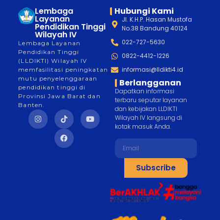
Lembaga
Hubungi Kami
Layanan
Jl. K.H.P. Hasan Mustofa
Pendidikan Tinggi
No.38 Bandung 40124
Wilayah IV
022-727-5630
Lembaga Layanan
Pendidikan Tinggi
0822-4412-1226
(LLDIKTI) Wilayah IV
informasi@lldikti4.id
memfasilitasi peningkatan
mutu penyelenggaraan
Berlangganan
pendidikan tinggi di
Dapatkan informasi
Provinsi Jawa Barat dan
terbaru seputar layanan
Banten.
dan kebijakan LLDIKTI
Wilayah IV langsung di
kotak masuk Anda.
Subscribe