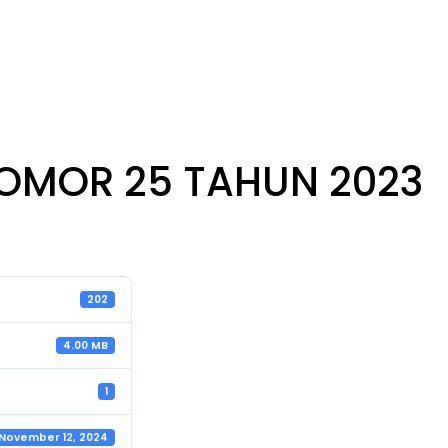
da
Institusi
Layanan Publik
Publikasi
OMOR 25 TAHUN 2023
202
4.00 MB
1
November 12, 2024