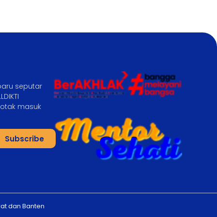
baru seputar
LDIKTI
 kotak masuk
Subscribe
rat dan Banten