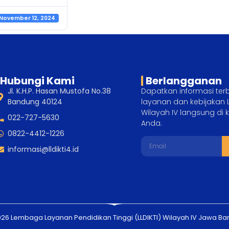
November 12, 2024
Hubungi Kami
Berlangganan
Jl. K.H.P. Hasan Mustofa No.38
Dapatkan informasi ter
Bandung 40124
layanan dan kebijakan L
Wilayah IV langsung di
022-727-5630
Anda.
0822-4412-1226
informasi@lldikti4.id
26 Lembaga Layanan Pendidikan Tinggi (LLDIKTI) Wilayah IV Jawa Ba