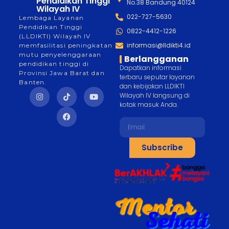
Pendidikan Tinggi
No.38 Bandung 40124
Wilayah IV
022-727-5630
Lembaga Layanan
Pendidikan Tinggi
0822-4412-1226
(LLDIKTI) Wilayah IV
informasi@lldikti4.id
memfasilitasi peningkatan
mutu penyelenggaraan
Berlangganan
pendidikan tinggi di
Dapatkan informasi
Provinsi Jawa Barat dan
terbaru seputar layanan
Banten.
dan kebijakan LLDIKTI
Wilayah IV langsung di
kotak masuk Anda.
Subscribe