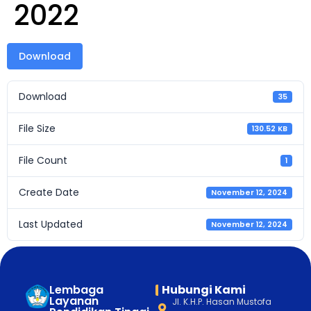
2022
Download
Download
35
File Size
130.52 KB
File Count
1
Create Date
November 12, 2024
Last Updated
November 12, 2024
Lembaga
Hubungi Kami
Layanan
Jl. K.H.P. Hasan Mustofa