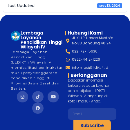
Last Updated
May 13, 2024
Lembaga
Hubungi Kami
Layanan
Jl. K.H.P. Hasan Mustofa
Pendidikan Tinggi
No.38 Bandung 40124
Wilayah IV
022-727-5630
Lembaga Layanan
Pendidikan Tinggi
0822-4412-1226
(LLDIKTI) Wilayah IV
informasi@lldikti4.id
memfasilitasi peningkatan
mutu penyelenggaraan
Berlangganan
pendidikan tinggi di
Dapatkan informasi
Provinsi Jawa Barat dan
terbaru seputar layanan
Banten.
dan kebijakan LLDIKTI
Wilayah IV langsung di
kotak masuk Anda.
Subscribe