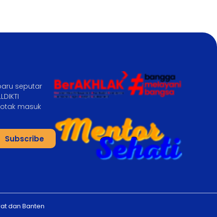
baru seputar
LDIKTI
 kotak masuk
Subscribe
rat dan Banten