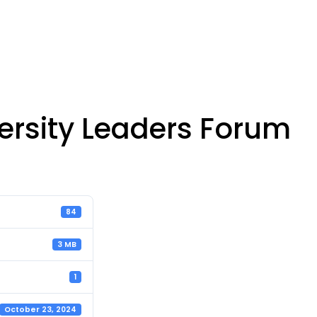
da
Institusi
Layanan Publik
Publikasi
versity Leaders Forum
84
3 MB
1
October 23, 2024