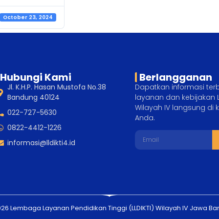
October 23, 2024
Hubungi Kami
Berlangganan
Jl. K.H.P. Hasan Mustofa No.38
Dapatkan informasi ter
Bandung 40124
layanan dan kebijakan L
Wilayah IV langsung di
022-727-5630
Anda.
0822-4412-1226
informasi@lldikti4.id
26 Lembaga Layanan Pendidikan Tinggi (LLDIKTI) Wilayah IV Jawa Ba