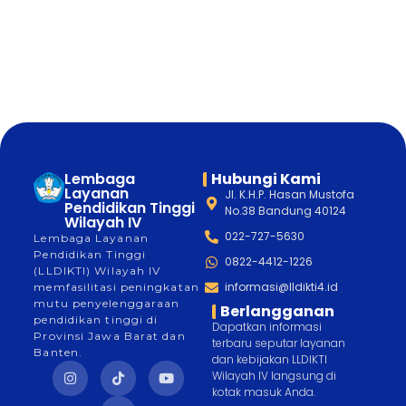
Lembaga
Hubungi Kami
Layanan
Jl. K.H.P. Hasan Mustofa
Pendidikan Tinggi
No.38 Bandung 40124
Wilayah IV
022-727-5630
Lembaga Layanan
Pendidikan Tinggi
0822-4412-1226
(LLDIKTI) Wilayah IV
informasi@lldikti4.id
memfasilitasi peningkatan
mutu penyelenggaraan
Berlangganan
pendidikan tinggi di
Dapatkan informasi
Provinsi Jawa Barat dan
terbaru seputar layanan
Banten.
dan kebijakan LLDIKTI
Wilayah IV langsung di
kotak masuk Anda.