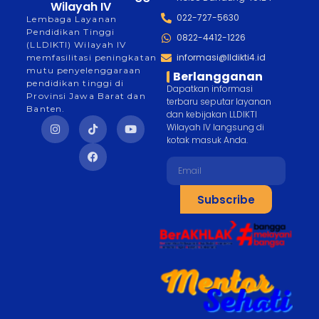
Wilayah IV
022-727-5630
Lembaga Layanan
Pendidikan Tinggi
0822-4412-1226
(LLDIKTI) Wilayah IV
informasi@lldikti4.id
memfasilitasi peningkatan
mutu penyelenggaraan
Berlangganan
pendidikan tinggi di
Dapatkan informasi
Provinsi Jawa Barat dan
terbaru seputar layanan
Banten.
dan kebijakan LLDIKTI
Wilayah IV langsung di
kotak masuk Anda.
Subscribe