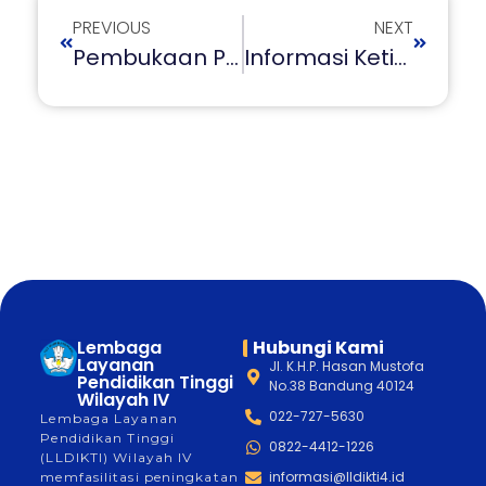
PREVIOUS
NEXT
Pembukaan Periode Revisi Usulan Kenaikan JAD Gelombang II Tahun 2025
Informasi Ketidakhadiran Peserta Pada Kegiatan Fasilitasi Publikasi Artikel Ilmiah
Lembaga
Hubungi Kami
Layanan
Jl. K.H.P. Hasan Mustofa
Pendidikan Tinggi
No.38 Bandung 40124
Wilayah IV
022-727-5630
Lembaga Layanan
Pendidikan Tinggi
0822-4412-1226
(LLDIKTI) Wilayah IV
informasi@lldikti4.id
memfasilitasi peningkatan