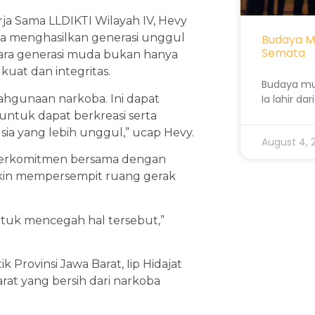
ja Sama LLDIKTI Wilayah IV, Hevy
isa menghasilkan generasi unggul
Budaya M
Semata
para generasi muda bukan hanya
kuat dan integritas.
Budaya mu
ahgunaan narkoba. Ini dapat
Ia lahir da
ntuk dapat berkreasi serta
sia yang lebih unggul,” ucap Hevy.
August 4,
V berkomitmen bersama dengan
kin mempersempit ruang gerak
ntuk mencegah hal tersebut,”
 Provinsi Jawa Barat, Iip Hidajat
at yang bersih dari narkoba