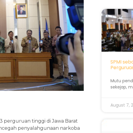
SPMI seb
Perguruan
Mutu pendi
sekejap, m
August 7,
3 perguruan tinggi di Jawa Barat
encegah penyalahgunaan narkoba