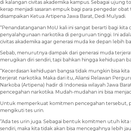
di kalangan civitas akademika kampus. Sebagai ujung
kerap menjadi sasaran empuk bagi para pengedar obat t
disampaikan Ketua Artipena Jawa Barat, Dedi Mulyadi.
“Penandatanganan MoU kali ini sangat berarti bagi kit
penyalahgunaan narkotika di perguruan tinggi. Ini adala
civitas akademika agar generasi muda ke depan lebih bai
Sebab, menurutnya dampak dari generasi muda terjera
merugikan diri sendiri, tapi bahkan hingga kehidupan b
“Kecerdasan kehidupan bangsa tidak mungkin bisa kita c
terjerat narkotika. Maka dari itu, Aliansi Relawan Perg
Narkoba (Artipena) hadir di Indonesia wilayah Jawa Bara
pencegahan narkotika. Mudah-mudahan ini bisa menjadi c
Untuk memperkuat komitmen pencegahan tersebut, pada
mengikuti tes urin.
“Ada tes urin juga. Sebagai bentuk komitmen utuh kita s
sendiri, maka kita tidak akan bisa mencegahnya lebih jau