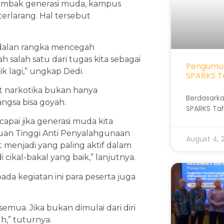
 tombak generasi muda, kampus
erlarang. Hal tersebut
a dalan rangka mencegah
h salah satu dari tugas kita sebagai
Pengumum
k lagi,” ungkap Dedi.
SPARKS T
t narkotika bukan hanya
Berdasarka
angsa bisa goyah.
SPARKS Ta
apai jika generasi muda kita
uruan Tinggi Anti Penyalahgunaan
August 4,
t menjadi yang paling aktif dalam
ikal-bakal yang baik,” lanjutnya.
 kegiatan ini para peserta juga
emua. Jika bukan dimulai dari diri
h,” tuturnya.