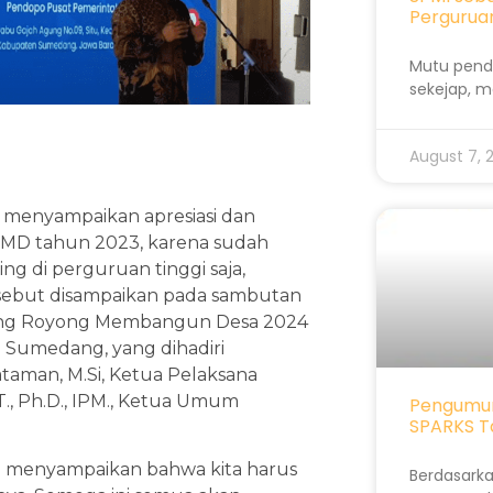
Perguruan
Mutu pendi
sekejap, m
August 7,
PU menyampaikan apresiasi dan
RMD tahun 2023, karena sudah
g di perguruan tinggi saja,
rsebut disampaikan pada sambutan
tong Royong Membangun Desa 2024
 Sumedang, yang dihadiri
taman, M.Si, Ketua Pelaksana
T., Ph.D., IPM., Ketua Umum
Pengumum
SPARKS T
IPU menyampaikan bahwa kita harus
Berdasarka