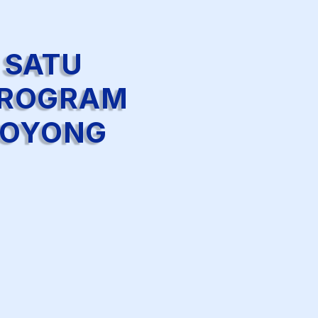
 SATU
PROGRAM
ROYONG