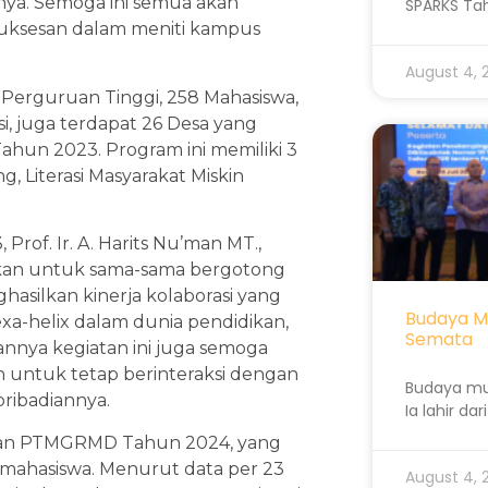
mnya. Semoga ini semua akan
SPARKS Ta
suksesan dalam meniti kampus
August 4,
erguruan Tinggi, 258 Mahasiswa,
, juga terdapat 26 Desa yang
hun 2023. Program ini memiliki 3
g, Literasi Masyarakat Miskin
of. Ir. A. Harits Nu’man MT.,
akan untuk sama-sama bergotong
silkan kinerja kolaborasi yang
Budaya M
xa-helix dalam dunia pendidikan,
Semata
annya kegiatan ini juga semoga
untuk tetap berinteraksi dengan
Budaya mu
ibadiannya.
Ia lahir da
gan PTMGRMD Tahun 2024, yang
10 mahasiswa. Menurut data per 23
August 4,