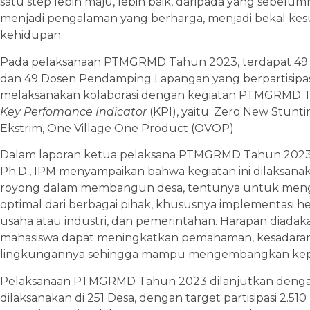
satu step lebih maju, lebih baik, daripada yang sebelu
menjadi pengalaman yang berharga, menjadi bekal ke
kehidupan.
Pada pelaksanaan PTMGRMD Tahun 2023, terdapat 49 P
dan 49 Dosen Pendamping Lapangan yang berpartisipasi
melaksanakan kolaborasi dengan kegiatan PTMGRMD Ta
Key Perfomance Indicator
(KPI), yaitu: Zero New Stuntin
Ekstrim, One Village One Product (OVOP).
Dalam laporan ketua pelaksana PTMGRMD Tahun 2023, Pr
Ph.D., IPM menyampaikan bahwa kegiatan ini dilaksan
royong dalam membangun desa, tentunya untuk mengha
optimal dari berbagai pihak, khususnya implementasi he
usaha atau industri, dan pemerintahan. Harapan diadak
mahasiswa dapat meningkatkan pemahaman, kesadaran 
lingkungannya sehingga mampu mengembangkan kepr
Pelaksanaan PTMGRMD Tahun 2023 dilanjutkan den
dilaksanakan di 251 Desa, dengan target partisipasi 2.5